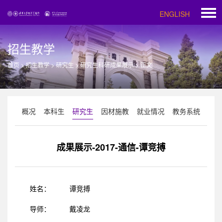
ENGLISH
招生教学
首页
>
招生教学
>
研究生
>
研究生科研成果展示
>
正文
概况
本科生
研究生
因材施教
就业情况
教务系统
成果展示-2017-通信-谭竞搏
姓名：
谭竞搏
导师：
戴凌龙