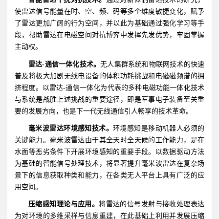
使雷达信号能量在时、空、频、码等多个维度敏捷变化，赋予
了雷达更加广阔的行为空间，并以此为基础通过强化学习等手
段，帮助雷达在电磁空间对抗博弈中发挥先发优势，牢固掌握
主动权。
雷达-通信一体化
技术。
无人集群系统和物联网技术的快速
普及将极大加剧无线电设备的体积功耗挑战和电磁磁频谱的拥
挤程度。以雷达-通信一体化为代表的多种电磁功能一体化技术
与系统是战胜上述挑战的重要途径，即是军事电子装备至关重
要的发展方向，也是下一代无线通信引人畅享的技术革命。
毫米波雷达
环境感知
技术。
环境感知是移动机器人必须的
关键能力。毫米波雷达由于其全天时全天候的工作能力，是在
水面等恶劣条件下开展环境感知的重要手段。以数据驱动方法
为基础的智能信号处理技术，将显著提升毫米波雷达在复杂场
景下的信息获取种类和能力，在各类无人平台上具有广泛的应
用空间。
压缩感知理论与应用。
将雷达的信号发射与接收处理表达
为对环境的多维采样与信息重建，在此基础上利用并发展压缩