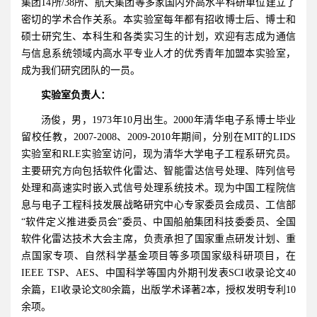
集团14所/38所、航天集团等多家国内外高水平科研单位建立了
密切的学术合作关系。本实验室每年都有招收博士后、博士和
硕士研究生、本科生和各类实习生的计划，欢迎有志成为通信
与信息系统领域内高水平专业人才的优秀青年加盟本实验室，
成为我们研究团队的一员。
实验室负责人：
汤俊，男，1973年10月出生。2000年清华电子系博士毕业
留校任教，2007-2008、2009-2010年期间，分别在MIT的LIDS
实验室和RLE实验室访问，现为清华大学电子工程系研究员。
主要研究方向包括软件化雷达、智能雷达信号处理、阵列信号
处理和高速实时嵌入式信号处理系统技术。现为中国工程院信
息与电子工程科技发展战略研究中心专家委员会成员、工信部
“软件定义推进委员会”委员、中国船舶集团科技委委员、全国
软件化雷达技术大会主席，负责承担了国家重点研发计划、重
点国家专项、自然科学基金项目等多项国家级科研项目，在
IEEE TSP、AES、中国科学等国内外期刊发表SCI收录论文40
余篇，EI收录论文80余篇，出版学术译著2本，授权发明专利10
余项。