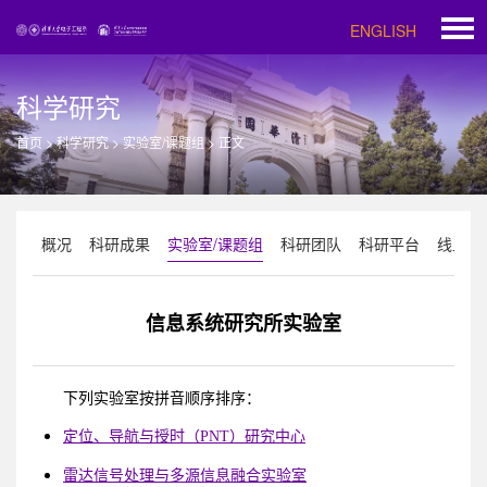
ENGLISH
科学研究
首页
>
科学研究
>
实验室/课题组
>
正文
概况
科研成果
实验室/课题组
科研团队
科研平台
线上科
信息系统研究所实验室
下列实验室按拼音顺序排序：
定位、导航与授时（PNT）研究中心
雷达信号处理与多源信息融合实验室