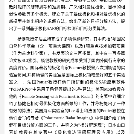
散射矩阵的旋转周期和准周期、广义相对最优极化、目标的相
似性参数等多个概念，建立了关于最优极化和相对最优极化的
新模型并给出相应的求解方法，给出了新的目标分解方法，提
出了一系列基于极化SAR的目标检测和目标分类算法。
杨健教授先后主持完成了多项课题研究，其中包括5项国家
自然科学基金（含一项重大课题）以及1项重点技术加强项目
（作为首席科学家），共发表论文三百多篇，其中有一百多篇
论文被SCI索引。杨健教授的研究成果受到了国内外同行专家的
高度评价。国际著名的极化专家Boerner教授曾六次到杨健的实
验室访问,并称杨健的实验室是国际上极化领域最好的五个实验
室之一；法国Pottier教授在他们所研制的极化SAR应用软件
“PolSARPro”中采用了杨健等提出的5种算法；美国Mott教授在
他的《Remote Sensing with Polarimetric Radar》的专著中详细介
绍了杨健在相对最优极化方面所做的工作，并称杨提出了一种
有效的算法；美国海军实验室的Lee博士和法国的Pottier教授在
他们合写的专著《Polarimetric Radar Imaging》中详细介绍了杨
健在目标分解方面的工作，并称之为“杨分解定理”；日本山口
芳雄教授在其专著中《极化雷达遥感原理及应用》以及