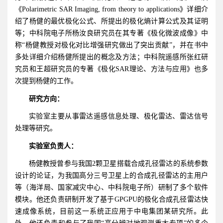
《Polarimetric SAR Imaging, from theory to applications》详细介
绍了杨健的最优极化公式、所提出的极化熵计算公式及其证明
等；中科院电子所杨汝良研究员在其专著《极化微波成像》中
称“杨健教授对极化对比增强研究做出了突出贡献”，并在书中
多处详细介绍杨健所提出的概念及方法；中科院遥感所张红研
究员和王超研究员的专著《极化SAR理论、方法与应用》也多
次提到杨健的工作。
研究方向：
实验室主要从事雷达遥感信息处理、极化雷达、雷达信号
处理等研究。
实验室负责人：
杨健教授曾参与我国2颗卫星搭载合成孔径雷达的系统参数
设计的论证，为我国高分三号卫星上的合成孔径雷达的主用户
等（海洋局、国家减灾中心、中科院电子所）研制了多个软件
模块。他还负责研制开发了基于GPGPU的极化合成孔径雷达快
速成像系统，目前这一系统正应用于中电集团某研究所。此