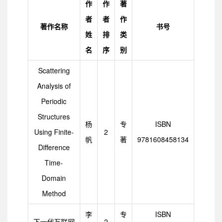
作
作
著
者
者
作
著作名称
书号
姓
排
类
名
序
别
Scattering
Analysis of
Periodic
Structures
杨
专
ISBN
Using Finite-
2
帆
著
9781608458134
Difference
Time-
Domain
Method
李
专
ISBN
下一代互联网
2