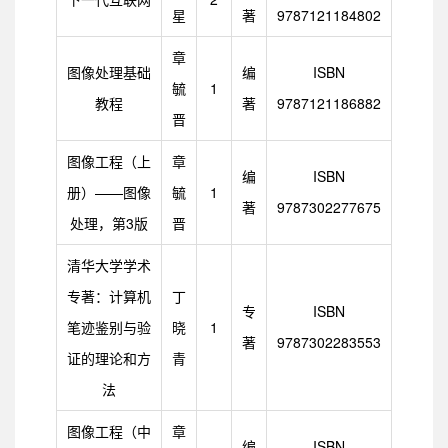
星
著
9787121184802
章
图像处理基础
编
ISBN
毓
1
教程
著
9787121186882
晋
图像工程（上
章
编
ISBN
册）——图像
毓
1
著
9787302277675
处理，第3版
晋
清华大学学术
专著：计算机
丁
专
ISBN
笔迹鉴别与验
晓
1
著
9787302283553
证的理论和方
青
法
图像工程（中
章
编
ISBN