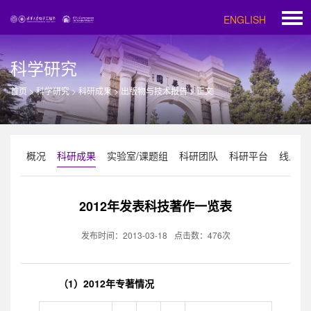
ENGLISH
科学研究
首页
>
科学研究
>
科研成果
>
出版物与技术报告
>
正文
概况
科研成果
实验室/课题组
科研团队
科研平台
线上科
2012年发表科技著作一览表
发布时间：2013-03-18
点击数：
476
次
（1）2012年专著情况