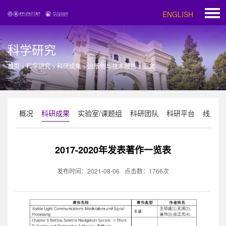
ENGLISH
科学研究
首页
>
科学研究
>
科研成果
>
出版物与技术报告
>
正文
概况
科研成果
实验室/课题组
科研团队
科研平台
线上科
2017-2020年发表著作一览表
发布时间：2021-08-06
点击数：
1766
次