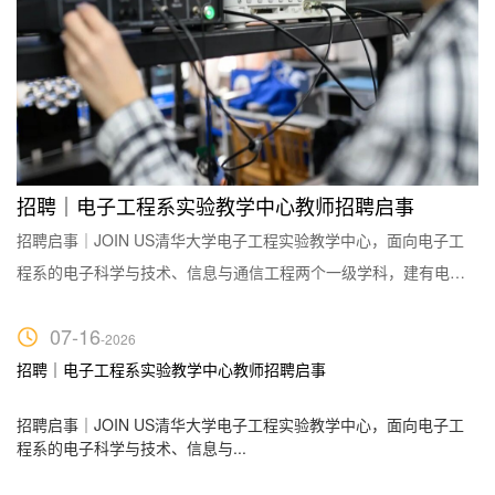
心无旁骛赴航天，一往无前铸芯片
招聘｜电子工程系实验教学中心教师招聘启事
以
招聘启事｜JOIN US清华大学电子工程实验教学中心，面向电子工
招
在
程系的电子科学与技术、信息与通信工程两个一级学科，建有电子
资
系
电路、微波与光电、通信网络与信号处理、智能系统等实验平台。
中
07-16
0
现有专职实验教学人员10名，面向电子系全体学生开设实验课约40
博
-2026
研
门，并向全校开放。课程包括电子电路、数字逻辑、物理电子与光
优
系
招聘｜电子工程系实验教学中心教师招聘启事
新
教
电子、微波与电磁场等专业基础实验课，以及各专业的综合系统实
士
网络
招聘启事｜JOIN US清华大学电子工程实验教学中心，面向电子工
2
验课。培养具有动手实践能力、综合系统能力和创新能力...
教
程系的电子科学与技术、信息与...
果