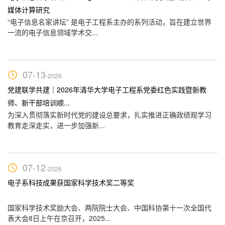
媒体计算研究
l
“电子信息名家讲坛” 是电子工程系主办的系列活动，旨在建立世界
无
一流的电子信息领域学术交...
“
07-13
-2026
党建联学共建｜2026年清华大学电子工程系党委红色实践暨新教
车
师、新干部培训顺...
讨
也是
为深入贯彻落实新时代党的建设总要求，扎实推进正确政绩观学习
电
教育走深走实，进一步加强新...
业
07-12
-2026
授课
电子系科技成果获国家科学技术奖二等奖
欢
聘
国家科学技术奖励大会、两院院士大会、中国科协第十一次全国代
郑
表大会8日上午在京召开，2025...
敏