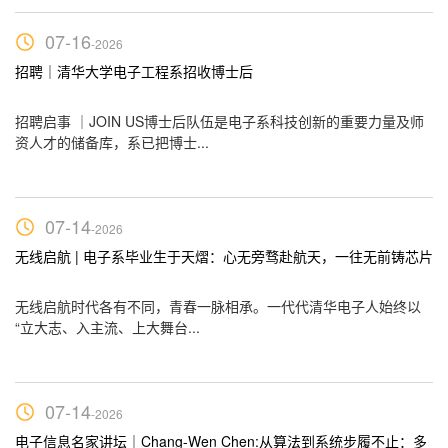
07-16
-2026
招聘｜清华大学电子工程系招收博士后
无
学
招聘启事 ｜JOIN US博士后队伍是电子系科技创新的重要力量及师
无
资人才的储备库，系已把博士...
“
07-14
-2026
无线启航 | 电子系毕业生于天熠：心无旁骛赴航天，一往无前铸芯片
无
的
无线启航时代各有不同，青春一脉相承。一代代清华电子人始终以
无
“立大志、入主流、上大舞台...
“
07-14
-2026
体
电子信息名家讲坛｜Chang-Wen Chen:从算法到系统步履不止：多
无