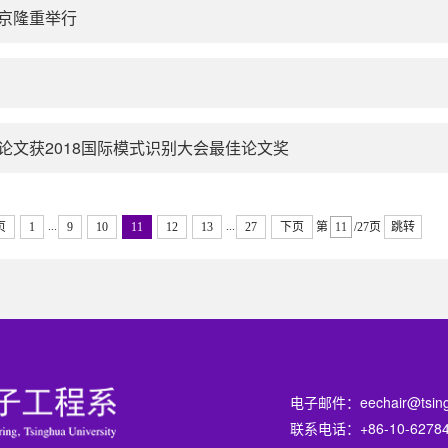
京隆重举行
文获2018国际模式识别大会最佳论文奖
...
...
页
1
9
10
11
12
13
27
下页
第
/27页
跳转
电子邮件：
eechair@tsin
联系电话：+86-10-62784