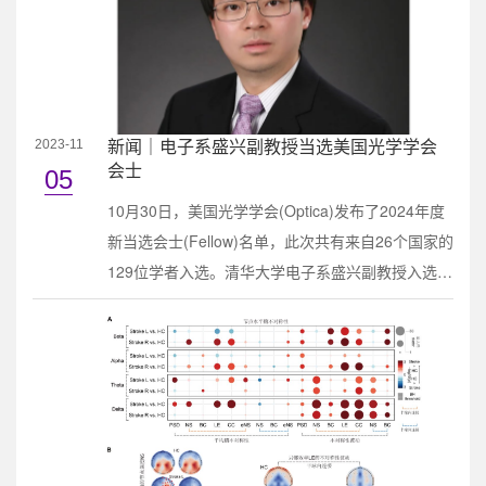
国新能源产业引领全球光伏发电是通过光伏板将太
阳能转换为电能这种转换的重要媒介就是多晶硅
多....
新闻｜电子系盛兴副教授当选美国光学学会
2023-11
会士
05
10月30日，美国光学学会(Optica)发布了2024年度
新当选会士(Fellow)名单，此次共有来自26个国家的
129位学者入选。清华大学电子系盛兴副教授入选，
当选理由为：在面向能源和生物医疗应用的微纳光
电器件领域的杰出贡献（For outstanding
achievements in the research and development of
advanced microscale optoelectronic devices for
energy and biomedical applications）。盛兴2007
年获得清华大学材料科学与工程系学士学位....