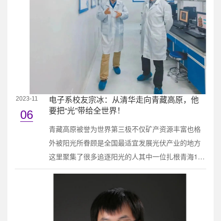
（c）传统的正电容元件窄带匹配结果负电容和负电
感是一类独特的电路元件，它们具有与传统正电容
和正...
电子系校友宗冰：从清华走向青藏高原，他
2023-11
要把“光”带给全世界！
06
青藏高原被誉为世界第三极不仅矿产资源丰富也格
外被阳光所眷顾是全国最适宜发展光伏产业的地方
这里聚集了很多追逐阳光的人其中一位扎根青海16
年牵头生产了青藏高原第一炉高纯多晶硅参与了中
国首批完全自主设计的千吨级高纯多晶硅生产线的
建设工作他就是清华大学电子工程系2000级本科校
友亚洲硅业青海股份有限公司总工程师宗冰01让中