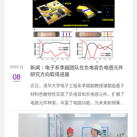
术年会现场实践活动从与前往国防科技大学访问交
流开始。国防科大的老师带领同学们参观国防科大
校史馆，详细介绍了国防科大的历史渊源和发展现
状，双方就校园历史、校园生活进行了热烈交流。
参观国防科大校史馆校史馆参观结束后，同学们
分....
新闻｜电子系李越团队在负电容负电感元件
2023-11
研究方向取得进展
08
近日，清华大学电子工程系李越副教授课题组基于
材料色散特性实现了负电容和负电感元件，扩展了
电路元件种类，丰富了电路功能，为未来射频集成
电路的高频率、高速率、高集成度发展提供了高性
能的元件方案。面向集成电路系统的负电容与负电
感元件及性能：（a）负电容与负电感的基本概念
（b）本论文提出负电感元件的超宽带匹配结果