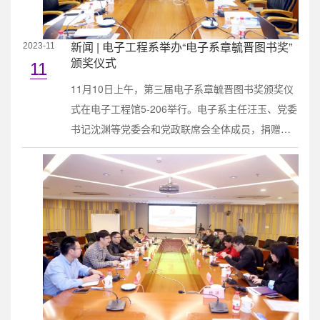
新闻 | 电子工程系举办“电子系章毓晋图书奖”
2023-11
颁奖仪式
11
11月10日上午，第三届电子系章毓晋图书奖颁奖仪
式在电子工程馆5-206举行。电子系主任汪玉、党委
书记沈渊等党委会和党政联席会全体成员，捐赠人
章毓晋，获奖图书作者代表张旭东、欧智坚等出席
了颁奖仪式。仪式由沈渊主持。颁奖仪式现场汪玉
对电子系章毓晋图书奖的情况进行了介绍，并对章
毓晋老师对电子系的关心和支持表示感谢。汪玉介
绍了图书奖的基金支持情况，2019年和2022年的两
笔捐赠款项，均来自于章毓晋老师历年来收到的
稿...