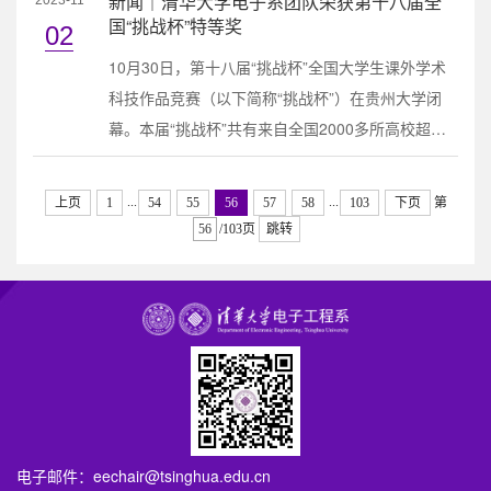
新闻｜清华大学电子系团队荣获第十八届全
2023-11
国“挑战杯”特等奖
02
10月30日，第十八届“挑战杯”全国大学生课外学术
科技作品竞赛（以下简称“挑战杯”）在贵州大学闭
幕。本届“挑战杯”共有来自全国2000多所高校超过
200万大学生参加，参赛作品项目涵盖机械与控制、
信息技术、生命科学、能源化工、数理、发展成
...
...
上页
1
54
55
56
57
58
103
下页
第
就、文明文化、美丽中国、民生福祉、中国之治，
/103页
跳转
共计10个学科门类。由多名院士领衔的近百位专家
学者组成了竞赛评审委员会，对参赛作品进行了细
致严格的评审。清华大学电子工程系生物光子...
电子邮件：
eechair@tsinghua.edu.cn