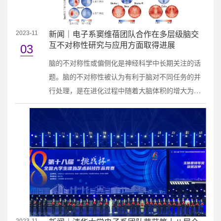
新闻｜电子系窦维蓓团队合作在多层级脑交
2023-11
互不对称性研究与应用方面取得进展
03
脑的不对称性或偏侧化是神经科学中长期关注的话
题。脑的不对称性被认为有利于脑对不同任务的并
行处理，是在进化过程中随着大脑体积的增大为避
免半球之间过度的传导延迟的自然选择；而卒中等
神经或精神疾病引起的脑不对称性的异常通常与功
能损害相关。人体几乎所有复杂的行为都涉及脑的
不同区域动态协调和多层级的交互。然而，目前对
于脑多层级交互不对称性的研究缺乏系统性的分析
方法。在临床上，卒中等脑损伤患者在进行康复
训....