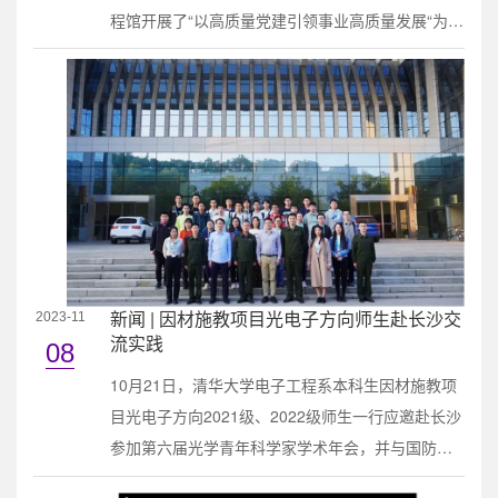
程馆开展了“以高质量党建引领事业高质量发展“为主
题的教育联学共建活动。北京交通大学电子信息工
程学院院长艾渤、副院长刘留等相关负责人，清华
大学电子工程系党委书记沈渊、主任汪玉、副系主
任汪莱等党政领导班子成员及机关办公室相关负责
人出席本次活动。汪莱主持本次会议。会议现场会
上，汪玉对北京交通大学一行的来访表示欢迎...
新闻 | 因材施教项目光电子方向师生赴长沙交
2023-11
流实践
08
10月21日，清华大学电子工程系本科生因材施教项
目光电子方向2021级、2022级师生一行应邀赴长沙
参加第六届光学青年科学家学术年会，并与国防科
技大学（国防科大）理学院某所进行研讨交流。学