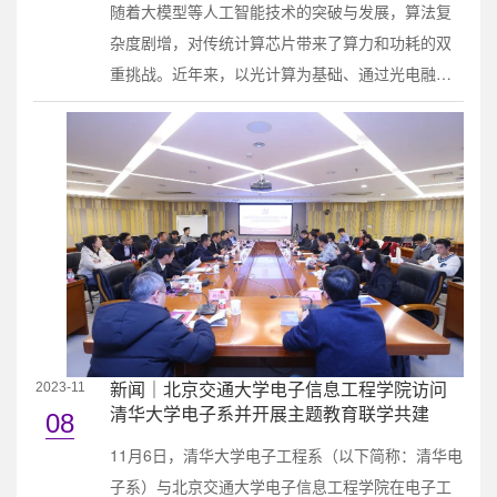
随着大模型等人工智能技术的突破与发展，算法复
杂度剧增，对传统计算芯片带来了算力和功耗的双
重挑战。近年来，以光计算为基础、通过光电融合
的方式构建光电神经网络的计算处理方法已经成为
国际热点研究问题，有望实现计算性能的颠覆性提
升。然而，光电神经网络的前向数学模型由对光场
的精准物理建模得到，计算复杂度高、参数冗余度
大；其学习机制沿用人工神经网络常用的梯度下降
算法，面向大规模光电神经网络时优化速度慢、
资....
新闻｜北京交通大学电子信息工程学院访问
2023-11
清华大学电子系并开展主题教育联学共建
08
11月6日，清华大学电子工程系（以下简称：清华电
子系）与北京交通大学电子信息工程学院在电子工